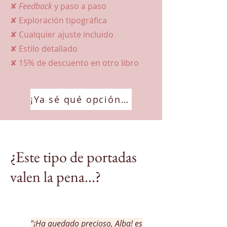
✘
Feedback
y paso a paso
✘ Exploración tipográfica
✘ Cualquier ajuste incluido
✘ Estilo detallado
✘ 15% de descuento en otro libro
¡Ya sé qué opción quiero!
¿Este tipo de portadas
valen la pena...?
"¡Ha quedado precioso, Alba! es